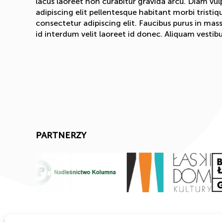
lacus laoreet non curabitur gravida arcu. Diam vu
adipiscing elit pellentesque habitant morbi tristi
consectetur adipiscing elit. Faucibus purus in mass
id interdum velit laoreet id donec. Aliquam vestibu
PARTNERZY