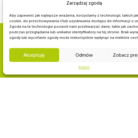
Zarządzaj zgodą
Aby zapewnić jak najlepsze wrażenia, korzystamy z technologii, takich jak 
cookie, do przechowywania i/lub uzyskiwania dostępu do informacji o u
Zgoda na te technologie pozwoli nam przetwarzać dane, takie jak zach
podczas przeglądania lub unikalne identyfikatory na tej stronie. Brak wyr
zgody lub wycofanie zgody może niekorzystnie wpłynąć na niektóre cechy
WSPÓLNIE DLA HARCERSKIEJ MISJI
Twoje wsparcie, nasza
Akceptuję
Odmów
Zobacz pre
RODO
CZY WIESZ, ŻE...
„Zawisza Czarny” to flagowy statek ZHP . Żaglowiec uratował czę
zatonął w gwałtownym szkwale. Po wzięciu rozbitków na pokład
morza i bardzo silnego wiatru, pozostał w rejonie wypadku, posz
żaglowiec i jego załogę witano jak bohaterów….