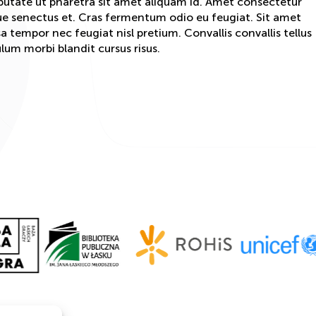
lputate ut pharetra sit amet aliquam id. Amet consectetur
que senectus et. Cras fermentum odio eu feugiat. Sit amet
a tempor nec feugiat nisl pretium. Convallis convallis tellus
lum morbi blandit cursus risus.