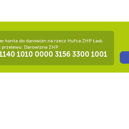
r konta do darowizn na rzecz Hufca ZHP Łask.
ł przelewu: Darowizna ZHP
 1140 1010 0000 3156 3300 1001
Ot