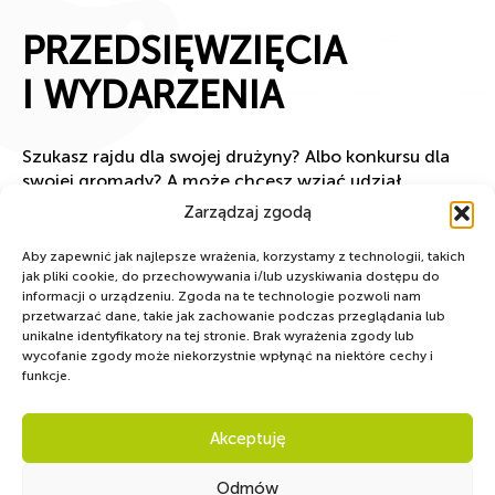
PRZEDSIĘWZIĘCIA
I WYDARZENIA
Szukasz rajdu dla swojej drużyny? Albo konkursu dla
swojej gromady? A może chcesz wziąć udział
w kursie? Sprawdź, co odbywa się w ZHP
Zarządzaj zgodą
w najbliższym czasie.
Aby zapewnić jak najlepsze wrażenia, korzystamy z technologii, takich
jak pliki cookie, do przechowywania i/lub uzyskiwania dostępu do
informacji o urządzeniu. Zgoda na te technologie pozwoli nam
przetwarzać dane, takie jak zachowanie podczas przeglądania lub
unikalne identyfikatory na tej stronie. Brak wyrażenia zgody lub
wycofanie zgody może niekorzystnie wpłynąć na niektóre cechy i
funkcje.
Akceptuję
Zobacz więcej
Odmów