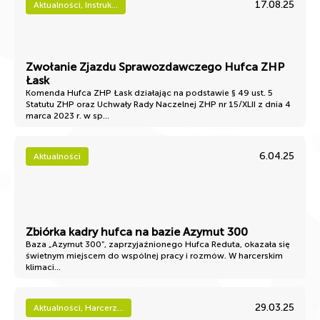
17.08.25
Aktualności, Instruk...
Zwołanie Zjazdu Sprawozdawczego Hufca ZHP
Łask
Komenda Hufca ZHP Łask działając na podstawie § 49 ust. 5
Statutu ZHP oraz Uchwały Rady Naczelnej ZHP nr 15/XLII z dnia 4
marca 2023 r. w sp...
6.04.25
Aktualności
Zbiórka kadry hufca na bazie Azymut 300
Baza „Azymut 300”, zaprzyjaźnionego Hufca Reduta, okazała się
świetnym miejscem do wspólnej pracy i rozmów. W harcerskim
klimaci...
29.03.25
Aktualności, Harcerz...