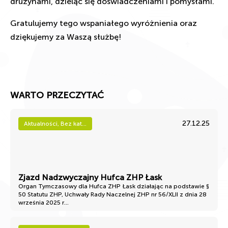
drużynami, dzieląc się doświadczeniami i pomysłami.
Gratulujemy tego wspaniałego wyróżnienia oraz
dziękujemy za Waszą służbę!
WARTO PRZECZYTAĆ
27.12.25
Aktualności, Bez kat...
Zjazd Nadzwyczajny Hufca ZHP Łask
Organ Tymczasowy dla Hufca ZHP Łask działając na podstawie §
50 Statutu ZHP, Uchwały Rady Naczelnej ZHP nr 56/XLII z dnia 28
września 2025 r...