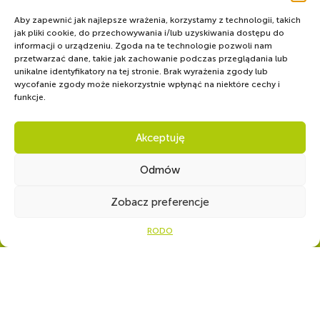
Aby zapewnić jak najlepsze wrażenia, korzystamy z technologii, takich
jak pliki cookie, do przechowywania i/lub uzyskiwania dostępu do
informacji o urządzeniu. Zgoda na te technologie pozwoli nam
przetwarzać dane, takie jak zachowanie podczas przeglądania lub
unikalne identyfikatory na tej stronie. Brak wyrażenia zgody lub
wycofanie zgody może niekorzystnie wpłynąć na niektóre cechy i
funkcje.
Akceptuję
Odmów
WSPÓLNIE DLA HARCERSKIEJ MISJI
Ot
Zobacz preferencje
Twoje wsparcie, nasza
RODO
siła!
Numer konta do darowizn na rzecz Hufca ZHP
Łask.
Tytuł przelewu: Darowizna ZHP