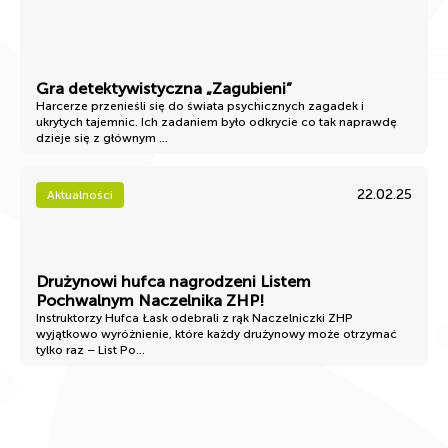
Gra detektywistyczna „Zagubieni”
Harcerze przenieśli się do świata psychicznych zagadek i
ukrytych tajemnic. Ich zadaniem było odkrycie co tak naprawdę
dzieje się z głównym ...
22.02.25
Aktualności
Drużynowi hufca nagrodzeni Listem
Pochwalnym Naczelnika ZHP!
Instruktorzy Hufca Łask odebrali z rąk Naczelniczki ZHP
wyjątkowo wyróżnienie, które każdy drużynowy może otrzymać
tylko raz – List Po...