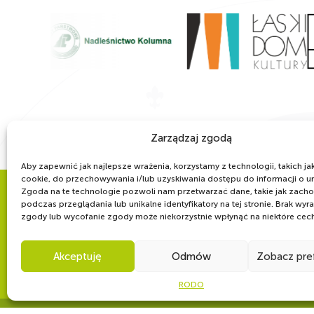
Zarządzaj zgodą
Aby zapewnić jak najlepsze wrażenia, korzystamy z technologii, takich jak 
cookie, do przechowywania i/lub uzyskiwania dostępu do informacji o u
Zgoda na te technologie pozwoli nam przetwarzać dane, takie jak zach
podczas przeglądania lub unikalne identyfikatory na tej stronie. Brak wyr
WSPÓLNIE DLA HARCERSKIEJ MISJI
zgody lub wycofanie zgody może niekorzystnie wpłynąć na niektóre cechy
Twoje wsparcie, nasza
Akceptuję
Odmów
Zobacz pre
RODO