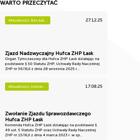
WARTO PRZECZYTAĆ
27.12.25
Aktualności, Bez kat...
Zjazd Nadzwyczajny Hufca ZHP Łask
Organ Tymczasowy dla Hufca ZHP Łask działając na
podstawie § 50 Statutu ZHP, Uchwały Rady Naczelnej
ZHP nr 56/XLII z dnia 28 września 2025 r...
17.08.25
Aktualności, Instruk...
Zwołanie Zjazdu Sprawozdawczego
Hufca ZHP Łask
Komenda Hufca ZHP Łask działając na podstawie §
49 ust. 5 Statutu ZHP oraz Uchwały Rady Naczelnej
ZHP nr 15/XLII z dnia 4 marca 2023 r. w sp...