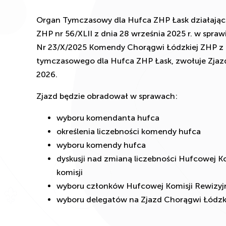
Organ Tymczasowy dla Hufca ZHP Łask działając 
ZHP nr 56/XLII z dnia 28 września 2025 r. w spr
Nr 23/X/2025 Komendy Chorągwi Łódzkiej ZHP z d
tymczasowego dla Hufca ZHP Łask, zwołuje Zjaz
2026.
Zjazd będzie obradował w sprawach:
wyboru komendanta hufca
określenia liczebności komendy hufca
wyboru komendy hufca
dyskusji nad zmianą liczebności Hufcowej K
komisji
wyboru członków Hufcowej Komisji Rewizyj
wyboru delegatów na Zjazd Chorągwi Łódzki