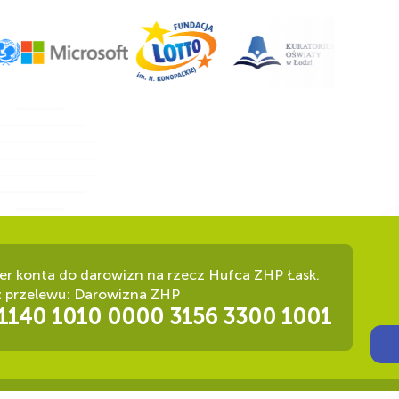
r konta do darowizn na rzecz Hufca ZHP Łask.
ł przelewu: Darowizna ZHP
 1140 1010 0000 3156 3300 1001
Ot