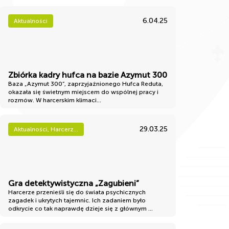
6.04.25
Aktualności
Zbiórka kadry hufca na bazie Azymut 300
Baza „Azymut 300”, zaprzyjaźnionego Hufca Reduta,
okazała się świetnym miejscem do wspólnej pracy i
rozmów. W harcerskim klimaci...
29.03.25
Aktualności, Harcerz...
Gra detektywistyczna „Zagubieni”
Harcerze przenieśli się do świata psychicznych
zagadek i ukrytych tajemnic. Ich zadaniem było
odkrycie co tak naprawdę dzieje się z głównym ...