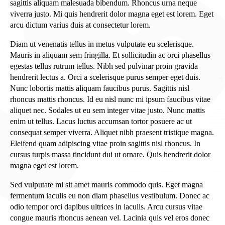
sagittis aliquam malesuada bibendum. Rhoncus urna neque
viverra justo. Mi quis hendrerit dolor magna eget est lorem. Eget
arcu dictum varius duis at consectetur lorem.
Diam ut venenatis tellus in metus vulputate eu scelerisque.
Mauris in aliquam sem fringilla. Et sollicitudin ac orci phasellus
egestas tellus rutrum tellus. Nibh sed pulvinar proin gravida
hendrerit lectus a. Orci a scelerisque purus semper eget duis.
Nunc lobortis mattis aliquam faucibus purus. Sagittis nisl
rhoncus mattis rhoncus. Id eu nisl nunc mi ipsum faucibus vitae
aliquet nec. Sodales ut eu sem integer vitae justo. Nunc mattis
enim ut tellus. Lacus luctus accumsan tortor posuere ac ut
consequat semper viverra. Aliquet nibh praesent tristique magna.
Eleifend quam adipiscing vitae proin sagittis nisl rhoncus. In
cursus turpis massa tincidunt dui ut ornare. Quis hendrerit dolor
magna eget est lorem.
Sed vulputate mi sit amet mauris commodo quis. Eget magna
fermentum iaculis eu non diam phasellus vestibulum. Donec ac
odio tempor orci dapibus ultrices in iaculis. Arcu cursus vitae
congue mauris rhoncus aenean vel. Lacinia quis vel eros donec