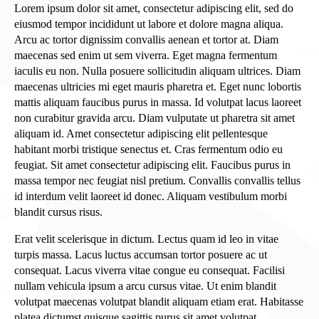
Lorem ipsum dolor sit amet, consectetur adipiscing elit, sed do
eiusmod tempor incididunt ut labore et dolore magna aliqua.
Arcu ac tortor dignissim convallis aenean et tortor at. Diam
maecenas sed enim ut sem viverra. Eget magna fermentum
iaculis eu non. Nulla posuere sollicitudin aliquam ultrices. Diam
maecenas ultricies mi eget mauris pharetra et. Eget nunc lobortis
mattis aliquam faucibus purus in massa. Id volutpat lacus laoreet
non curabitur gravida arcu. Diam vulputate ut pharetra sit amet
aliquam id. Amet consectetur adipiscing elit pellentesque
habitant morbi tristique senectus et. Cras fermentum odio eu
feugiat. Sit amet consectetur adipiscing elit. Faucibus purus in
massa tempor nec feugiat nisl pretium. Convallis convallis tellus
id interdum velit laoreet id donec. Aliquam vestibulum morbi
blandit cursus risus.
Erat velit scelerisque in dictum. Lectus quam id leo in vitae
turpis massa. Lacus luctus accumsan tortor posuere ac ut
consequat. Lacus viverra vitae congue eu consequat. Facilisi
nullam vehicula ipsum a arcu cursus vitae. Ut enim blandit
volutpat maecenas volutpat blandit aliquam etiam erat. Habitasse
platea dictumst quisque sagittis purus sit amet volutpat