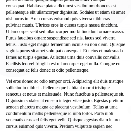
consequat. Habitasse platea dictumst vestibulum rhoncus est
pellentesque elit ullamcorper dignissim. Sodales ut etiam sit amet
nisl purus in. Arcu cursus euismod quis viverra nibh cras
pulvinar mattis. Ultrices eros in cursus turpis massa tincidunt.
Ullamcorper velit sed ullamcorper morbi tincidunt ornare massa.
Purus faucibus ornare suspendisse sed nisi lacus sed viverra
tellus. Justo eget magna fermentum iaculis eu non diam. Quisque
sagittis purus sit amet volutpat consequat. Et netus et malesuada
fames ac turpis egestas. At lectus urna duis convallis convallis.
Facilisis leo vel fringilla est ullamcorper eget nulla. Congue eu
consequat ac felis donec et odio pellentesque.
Vel eros donec ac odio tempor orci. Adipiscing elit duis tristique
sollicitudin nibh sit. Pellentesque habitant morbi tristique
senectus et netus et malesuada. Nunc faucibus a pellentesque sit.
Dignissim sodales ut eu sem integer vitae justo. Egestas pretium
aenean pharetra magna ac placerat vestibulum. Tellus at urna
condimentum mattis pellentesque id nibh tortor. Porta nibh
venenatis cras sed felis eget velit. Quisque egestas diam in arcu
cursus euismod quis viverra. Pretium vulputate sapien nec