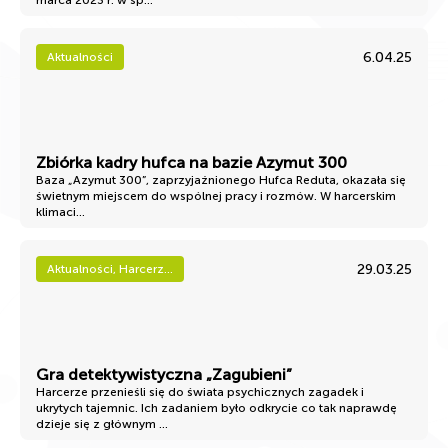
marca 2023 r. w sp...
6.04.25
Aktualności
Zbiórka kadry hufca na bazie Azymut 300
Baza „Azymut 300”, zaprzyjaźnionego Hufca Reduta, okazała się
świetnym miejscem do wspólnej pracy i rozmów. W harcerskim
klimaci...
29.03.25
Aktualności, Harcerz...
Gra detektywistyczna „Zagubieni”
Harcerze przenieśli się do świata psychicznych zagadek i
ukrytych tajemnic. Ich zadaniem było odkrycie co tak naprawdę
dzieje się z głównym ...