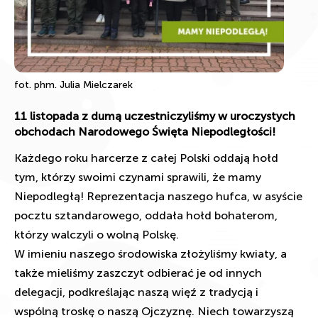
fot. phm. Julia Mielczarek
11 listopada z dumą uczestniczyliśmy w uroczystych
obchodach Narodowego Święta Niepodległości!
Każdego roku harcerze z całej Polski oddają hołd
tym, którzy swoimi czynami sprawili, że mamy
Niepodległą! Reprezentacja naszego hufca, w asyście
pocztu sztandarowego, oddała hołd bohaterom,
którzy walczyli o wolną Polskę.
W imieniu naszego środowiska złożyliśmy kwiaty, a
także mieliśmy zaszczyt odbierać je od innych
delegacji, podkreślając naszą więź z tradycją i
wspólną troskę o naszą Ojczyznę. Niech towarzyszą