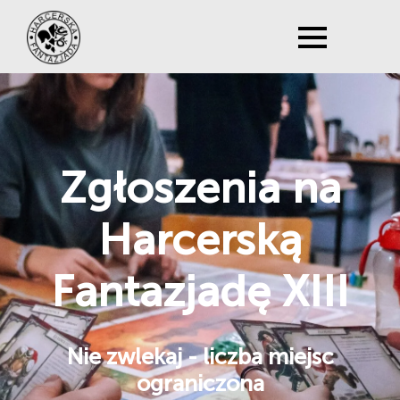
Zgłoszenia na
Harcerską
Dokumenty
Fantazjadę XIII
Organizatorzy
Nie zwlekaj - liczba miejsc
ograniczona