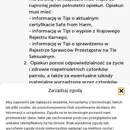
najmniej jeden pełnoletni opiekun. Opiekun
musi mieć:
- informację w Tipi o aktualnym
certyfikacie Safe from Harm,
- informację w Tipi o wypisie z Krajowego
Rejestru Karnego,
- informację w Tipi o sprawdzeniu w
Rejestrze Sprawców Przestępstw na Tle
Seksualnym.
Opiekun ponosi odpowiedzialność za życie
i zdrowie niepełnoletnich członków
patrolu, a także za ewentualne szkody
materialne wyrządzone przez członków
patrolu.
Zarządzaj zgodą
W uzasadnionych okolicznościach
Komenda wydarzenia może zażądać
Aby zapewnić jak najlepsze wrażenia, korzystamy z technologii, takich
zapewnienia patrolowi drugiego
jak pliki cookie, do przechowywania i/lub uzyskiwania dostępu do
informacji o urządzeniu. Zgoda na te technologie pozwoli nam
pełnoletniego opiekuna.
przetwarzać dane, takie jak zachowanie podczas przeglądania lub
Opiekun może, ale nie musi pełnić roli
unikalne identyfikatory na tej stronie. Brak wyrażenia zgody lub
patrolowego - osoby odpowiedzialnej za
wycofanie zgody może niekorzystnie wpłynąć na niektóre cechy i