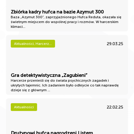
Zbiórka kadry hufca na bazie Azymut 300
Baza „Azymut 300”, zaprzyjaźnionego Hufca Reduta, okazała się
świetnym miejscem do wspólnej pracy i rozmów. W harcerskim
klimaci...
29.03.25
Aktualności, Harcerz...
Gra detektywistyczna „Zagubieni”
Harcerze przenieśli się do świata psychicznych zagadek i
ukrytych tajemnic. Ich zadaniem było odkrycie co tak naprawdę
dzieje się z głównym ...
22.02.25
Aktualności
Drużynowi hufca nagrodzeni Listem