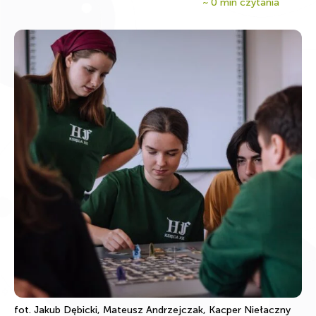
~
0
min czytania
fot. Jakub Dębicki, Mateusz Andrzejczak, Kacper Niełaczny